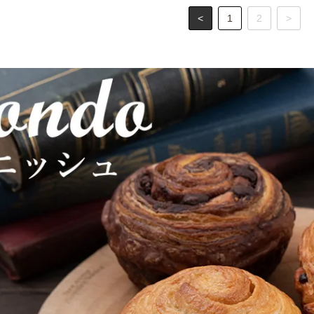
<
1
2
>