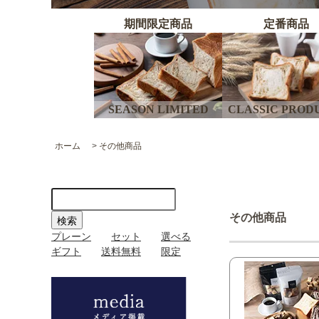
期間限定商品
定番商品
SEASON LIMITED
CLASSIC PROD
ホーム
>
その他商品
その他商品
プレーン
セット
選べる
ギフト
送料無料
限定