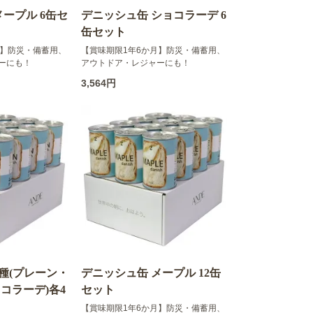
ープル 6缶セ
デニッシュ缶 ショコラーデ 6
缶セット
月】防災・備蓄用、
【賞味期限1年6か月】防災・備蓄用、
ーにも！
アウトドア・レジャーにも！
3,564円
3種(プレーン・
デニッシュ缶 メープル 12缶
コラーデ)各4
セット
【賞味期限1年6か月】防災・備蓄用、