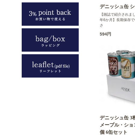
デニッシュ缶 
【雑誌で紹介されまし
年6か月】長期保存
さ
594円
デニッシュ缶 3
メープル・ショ
個 6缶セット