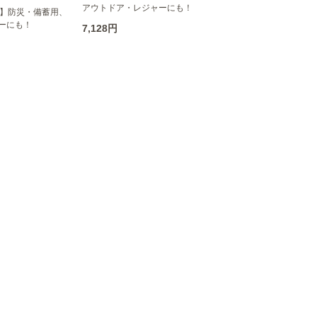
アウトドア・レジャーにも！
月】防災・備蓄用、
ーにも！
7,128円