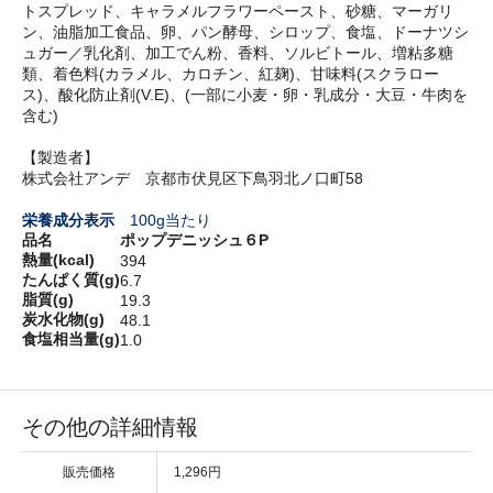
トスプレッド、キャラメルフラワーペースト、砂糖、マーガリ
ン、油脂加工食品、卵、パン酵母、シロップ、食塩、ドーナツシ
ュガー／乳化剤、加工でん粉、香料、ソルビトール、増粘多糖
類、着色料(カラメル、カロチン、紅麹)、甘味料(スクラロー
ス)、酸化防止剤(V.E)、(一部に小麦・卵・乳成分・大豆・牛肉を
含む)
【製造者】
株式会社アンデ 京都市伏見区下鳥羽北ノ口町58
栄養成分表示
100g当たり
品名
ポップデニッシュ６P
熱量(kcal)
394
たんぱく質(g)
6.7
脂質(g)
19.3
炭水化物(g)
48.1
食塩相当量(g)
1.0
その他の詳細情報
販売価格
1,296円