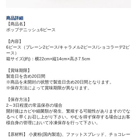
商品詳細
【商品名】
ポップデニッシュ6ピース
【内容】
6ピース（プレーン2ピース/キャラメル2ピース/ショコラーデ2ピ
ース）
箱サイズ(約)：横22cm×縦14cm×高さ7.5cm
【賞味期限】
製造日を含め20日間
※商品を未開封の状態で製造日含め20日間となります。
※保存方法によって賞味期限が異なります。
【保存方法】
2～3日程度の常温保存の場合
開封後はカビや細菌類が発生、繁殖する可能性がありますのでな
るべく早くお召し上がり下さい。やむを得ず保存する場合はお客
様自身の管理において冷凍保存を行って下さい。
【原材料】 小麦粉(国内製造)、ファットスプレッド、チョコレー