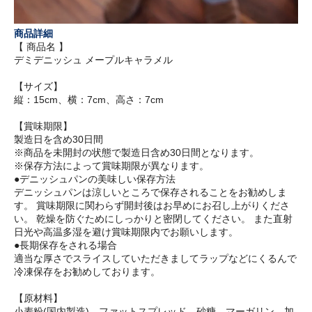
商品詳細
【 商品名 】
デミデニッシュ メープルキャラメル
【サイズ】
縦：15cm、横：7cm、高さ：7cm
【賞味期限】
製造日を含め30日間
※商品を未開封の状態で製造日含め30日間となります。
※保存方法によって賞味期限が異なります。
●デニッシュパンの美味しい保存方法
デニッシュパンは涼しいところで保存されることをお勧めしま
す。 賞味期限に関わらず開封後はお早めにお召し上がりくださ
い。 乾燥を防ぐためにしっかりと密閉してください。 また直射
日光や高温多湿を避け賞味期限内でお願いします。
●長期保存をされる場合
適当な厚さでスライスしていただきましてラップなどにくるんで
冷凍保存をお勧めしております。
【原材料】
小麦粉(国内製造)、ファットスプレッド、砂糖、マーガリン、加