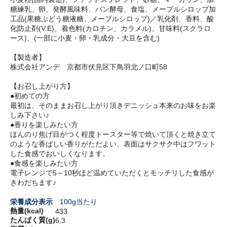
糖練乳、卵、発酵風味料、パン酵母、食塩、メープルシロップ加
工品(果糖ぶどう糖液糖、メープルシロップ)／乳化剤、香料、酸
化防止剤(V.E)、着色料(カロチン、カラメル)、甘味料(スクラロ
ース)、(一部に小麦・卵・乳成分・大豆を含む)
【製造者】
株式会社アンデ 京都市伏見区下鳥羽北ノ口町58
【お召し上がり方】
●初めての方
最初は、そのままお召し上がり頂きデニッシュ本来のお味をお楽
しみ下さい♪
●香りを楽しみたい方
ほんのり焦げ目がつく程度トースター等で焼いて頂くと焼き立て
のような香ばしい香りがただよい、表面はサクサク中はフワット
した食感でおいしくなります。
●食感を楽しみたい方
電子レンジで5～10秒ほど温めていただくとモッチリした食感が
きわだちます♪
栄養成分表示
100g当たり
熱量(kcal)
433
たんぱく質(g)
6.3