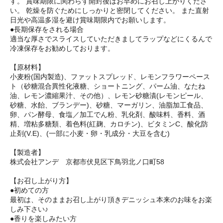
す。 賞味期限に関わらず開封後はお早めにお召し上がりくださ
い。 乾燥を防ぐためにしっかりと密閉してください。 また直射
日光や高温多湿を避け賞味期限内でお願いします。
●長期保存をされる場合
適当な厚さでスライスしていただきましてラップなどにくるんで
冷凍保存をお勧めしております。
【原材料】
小麦粉(国内製造)、ファットスプレッド、レモンフラワーペース
ト（砂糖混合異性化液糖、ショートニング、パーム油、なたね
油、レモン濃縮果汁、その他）、レモン砂糖漬(レモンピール、
砂糖、水飴、ブランデー)、砂糖、マーガリン、油脂加工食品、
卵、パン酵母、食塩／加工でん粉、乳化剤、酸味料、香料、酒
精、増粘多糖類、着色料(紅麹、カロチン)、ビタミンC、酸化防
止剤(V.E)、(一部に小麦・卵・乳成分・大豆を含む)
【製造者】
株式会社アンデ 京都市伏見区下鳥羽北ノ口町58
【お召し上がり方】
●初めての方
最初は、そのままお召し上がり頂きデニッシュ本来のお味をお楽
しみ下さい♪
●香りを楽しみたい方