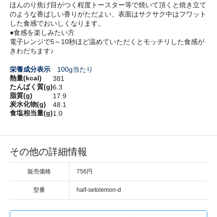
ほんのり焦げ目がつく程度トースター等で焼いて頂くと焼き立て
のような香ばしい香りがただよい、表面はサクサク中はフワット
した食感でおいしくなります。
●食感を楽しみたい方
電子レンジで5～10秒ほど温めていただくとモッチリした食感が
きわだちます♪
栄養成分表示
100g当たり
熱量(kcal)
381
たんぱく質(g)
6.3
脂質(g)
17.9
炭水化物(g)
48.1
食塩相当量(g)
1.0
その他の詳細情報
販売価格
756円
型番
half-setolemon-d